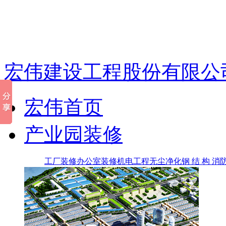
宏伟建设工程股份有限公
宏伟首页
产业园装修
工厂装修
办公室装修
机电工程
无尘净化
钢 结 构
消