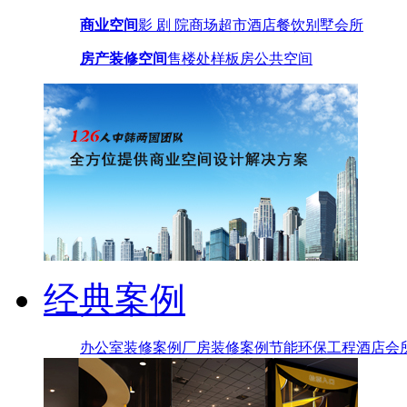
商业空间
影 剧 院
商场超市
酒店餐饮
别墅会所
房产装修空间
售楼处
样板房
公共空间
经典案例
办公室装修案例
厂房装修案例
节能环保工程
酒店会