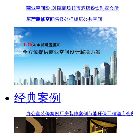
商业空间
影 剧 院
商场超市
酒店餐饮
别墅会所
房产装修空间
售楼处
样板房
公共空间
经典案例
办公室装修案例
厂房装修案例
节能环保工程
酒店会