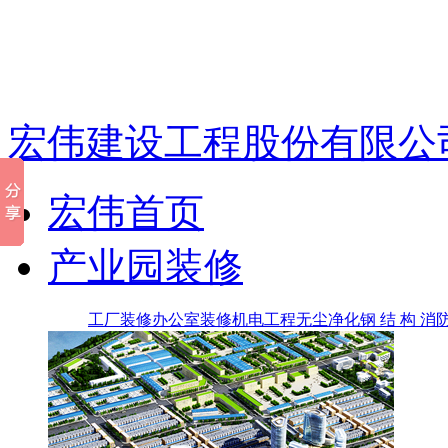
宏伟建设工程股份有限公
宏伟首页
产业园装修
工厂装修
办公室装修
机电工程
无尘净化
钢 结 构
消