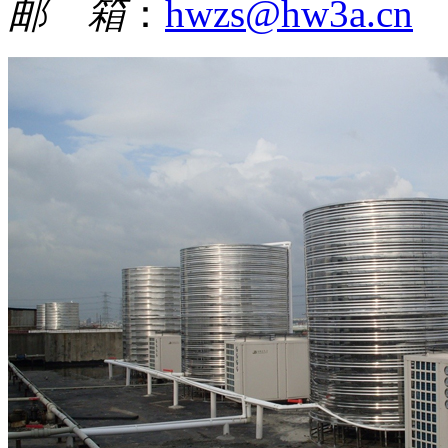
邮 箱
：
hwzs@hw3a.cn