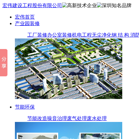
宏伟建设工程股份有限公司
宏伟首页
产业园装修
工厂装修
办公室装修
机电工程
无尘净化
钢 结 构
消
节能环保
节能改造
噪音治理
废气处理
废水处理