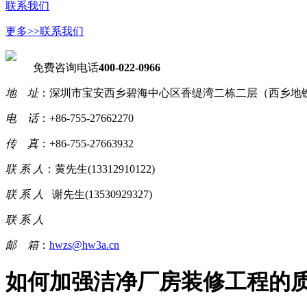
联系我们
更多>>
联系我们
免费咨询电话
400-022-0966
地 址
：深圳市宝安西乡碧海中心区香缇湾二栋二层（西乡地铁
电 话
：+86-755-27662270
传 真
：+86-755-27663932
联 系 人
：黄先生(13312910122)
联 系 人
谢先生(13530929327)
联 系 人
邮 箱
：
hwzs@hw3a.cn
如何加强洁净厂房装修工程的