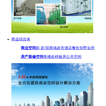
商业综合体
商业空间
影 剧 院
商场超市
酒店餐饮
别墅会所
房产装修空间
售楼处
样板房
公共空间