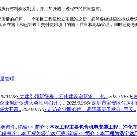
格执行
材料验收制度，并且加强施工过程中的质量监控。
程质量
的好坏，一个项目工程建设立项批准之后，必然要经过招投标或者
其正在施工和已经竣工
交付使用项目的施工质量和现场管理，同时还得考
量管理
26/01/28
• 党建引领新征程，宏伟建设谱新篇 — 热..
2025/10/30
•
圳企业创新促进大会胜利召开，..
2025/03/06
• 深圳市宝安区住房和
大开幕..
2024/07/15
• 走访企业听心声、调研基层促发展--宝安..
要包含..
详细>>
简介：
​本次工程主要包含机电安装工程、净化
工程
简介：本工程为浩宁达厂房..
详细>>
简介：
本工程为浩宁达