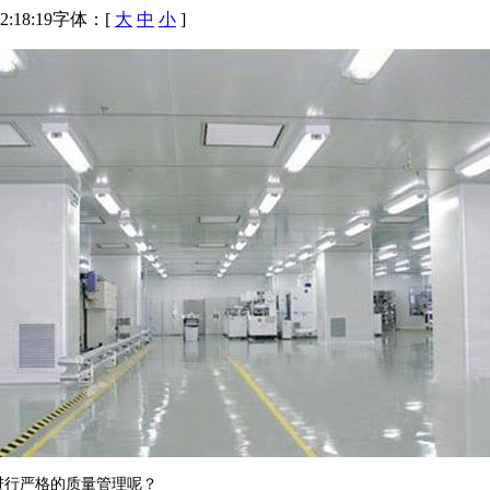
:18:19
字体：[
大
中
小
]
进行严格的质量管理呢？