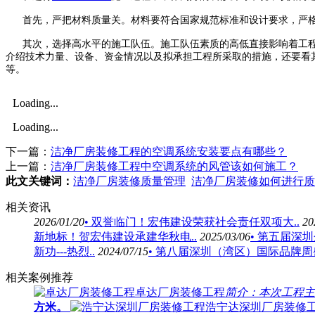
首先，严把材料质量关。材料要符合国家规范标准和设计要求，严
其次，选择高水平的施工队伍。施工队伍素质的高低直接影响着工
介绍技术力量、
设备、资金情况以及拟承担工程所采取的措施，还要看
等。
Loading...
Loading...
下一篇：
洁净厂房装修工程的空调系统安装要点有哪些？
上一篇：
洁净厂房装修工程中空调系统的风管该如何施工？
此文关键词：
洁净厂房装修质量管理
洁净厂房装修如何进行质
相关资讯
2026/01/20
• 双誉临门！宏伟建设荣获社会责任双项大..
20
新地标！贺宏伟建设承建华秋电..
2025/03/06
• 第五届深
新功---热烈..
2024/07/15
• 第八届深圳（湾区）国际品牌周盛
相关案例推荐
卓达厂房装修工程
简介：​本次工程主
方米。
浩宁达深圳厂房装修