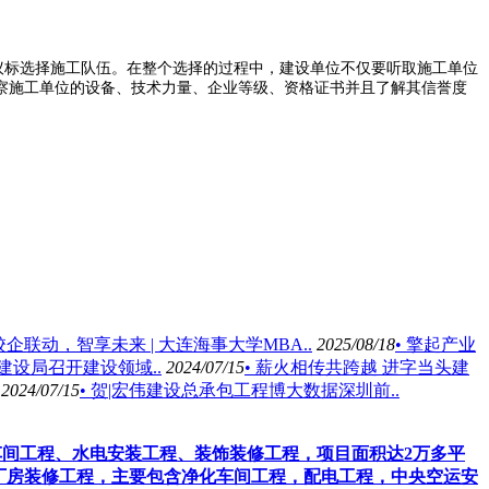
议标选择施
工队伍。在整个选择的过程中，建设单位不仅要听取施工单位
察施工单位的设备、技术力
量、企业等级、资格证书并且了解其信誉度
 校企联动，智享未来 | 大连海事大学MBA..
2025/08/18
• 擎起产业
建设局召开建设领域..
2024/07/15
• 薪火相传共跨越 进字当头建
2024/07/15
• 贺|宏伟建设总承包工程博大数据深圳前..
车间工程、水电安装工程、装饰装修工程，项目面积达2万多平
厂房装修工程，主要包含净化车间工程，配电工程，中央空运安