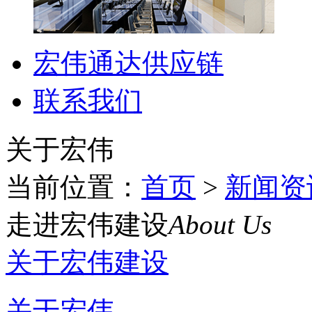
宏伟通达供应链
联系我们
关于宏伟
当前位置：
首页
>
新闻资
走进宏伟建设
About Us
关于宏伟建设
关于宏伟