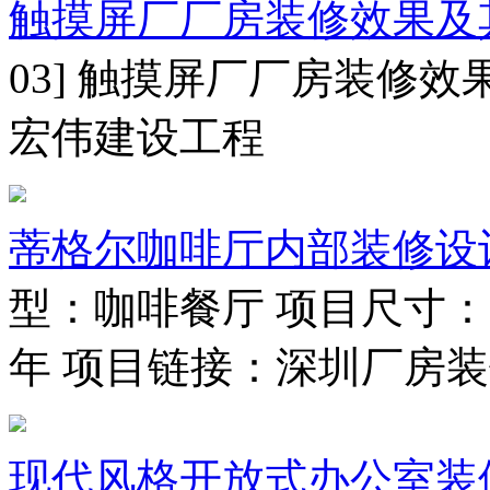
触摸屏厂厂房装修效果及
03]
触摸屏厂厂房装修效
宏伟建设工程
蒂格尔咖啡厅内部装修设
型：咖啡餐厅 项目尺寸：1.
年 项目链接：深圳厂房
现代风格开放式办公室装