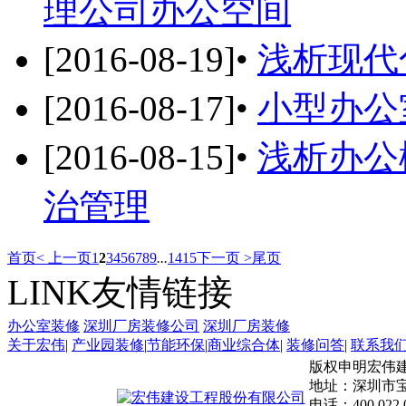
理公司办公空间
[2016-08-19]
•
浅析现代
[2016-08-17]
•
小型办公
[2016-08-15]
•
浅析办公
治管理
首页
< 上一页
1
2
3
4
5
6
7
8
9
...
14
15
下一页 >
尾页
LINK
友情链接
办公室装修
深圳厂房装修公司
深圳厂房装修
关于宏伟
|
产业园装修
|
节能环保
|
商业综合体
|
装修问答
|
联系我
版权申明宏伟建设工程股
地址：深圳市
电话：400 022 0