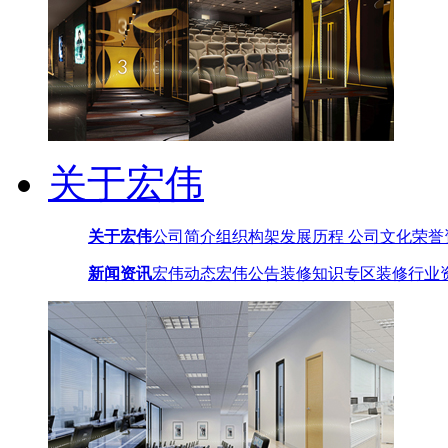
关于宏伟
关于宏伟
公司简介
组织构架
发展历程
公司文化
荣誉
新闻资讯
宏伟动态
宏伟公告
装修知识专区
装修行业